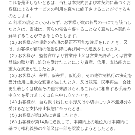
これを是正しないときは、当社は本契約および本契約に基づくお
客様による本サービスの利用を直ちに終了させることができるも
のとします。
2. 前項の規定にかかわらず、お客様が次の各号の一にでも該当し
たときは、当社は、何らの催告を要することなく直ちに本契約を
解除することができるものとします。
(１) お客様が本規約の条項の是正不可能な違反をしたとき、又
は、お客様が前項の催告以降に再び同一の違反をしたとき。
(２) お客様が、監督官庁より営業停止又は営業免許若しくは営業
登録の取り消し処分を受けたことにより資産、信用、支払能力に
重大な変更が生じたとき。
(３) お客様が、差押、仮差押、仮処分、その他強制執行の決定を
受け信用に重大な変更が生じたとき、又は競売、民事再生、会社
更生若しくは破産その他将来設けられるこれらに相当する手続の
申立てを受け若しくは自ら申し立てたとき。
(４) お客様が、自ら振り出した手形又は小切手につき不渡処分を
受けるなど支払停止状態に至ったとき。
(５) お客様が第13条に違反したとき。
(６) お客様が第14条に違反して、本契約上の地位又は本契約に
基づく権利義務の全部又は一部を譲渡しようとしたとき。