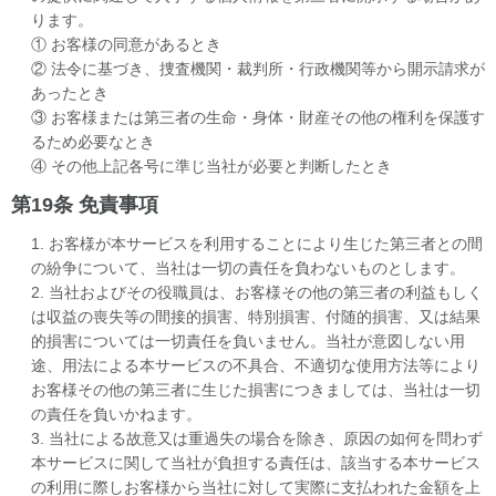
ります。
① お客様の同意があるとき
② 法令に基づき、捜査機関・裁判所・行政機関等から開示請求が
あったとき
③ お客様または第三者の生命・身体・財産その他の権利を保護す
るため必要なとき
④ その他上記各号に準じ当社が必要と判断したとき
第19条 免責事項
1. お客様が本サービスを利用することにより生じた第三者との間
の紛争について、当社は一切の責任を負わないものとします。
2. 当社およびその役職員は、お客様その他の第三者の利益もしく
は収益の喪失等の間接的損害、特別損害、付随的損害、又は結果
的損害については一切責任を負いません。当社が意図しない用
途、用法による本サービスの不具合、不適切な使用方法等により
お客様その他の第三者に生じた損害につきましては、当社は一切
の責任を負いかねます。
3. 当社による故意又は重過失の場合を除き、原因の如何を問わず
本サービスに関して当社が負担する責任は、該当する本サービス
の利用に際しお客様から当社に対して実際に支払われた金額を上