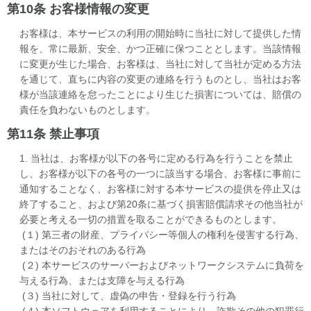
第10条 お客様情報の変更
お客様は、本サービスの利用の開始時に当社に対して提供した情
報を、常に最新、安全、かつ正確に保つこととします。当該情報
に変更が生じた場合、お客様は、当社に対して当社が定める方法
を通じて、直ちに内容の変更の連絡を行うものとし、当社はお客
様が当該連絡を怠ったことにより生じた損害については、賠償の
責任を負わないものとします。
第11条 禁止事項
1. 当社は、お客様が以下の各号に定める行為を行うことを禁止
し、お客様が以下の各号の一つに該当する場合、お客様に事前に
通知することなく、お客様に対する本サービスの提供を停止又は
終了すること、および第20条に基づく損害賠償請求その他当社が
必要と考える一切の措置を取ることができるものとします。
(１) 第三者の財産、プライバシー等個人の権利を侵害する行為、
またはそのおそれのある行為
(２) 本サービスのサーバーおよびネットワークシステムに負荷を
与える行為、または支障を与える行為
(３) 当社に対して、虚偽の申告・登録を行う行為
(４) 本ソフトウェアを利用することにより、詐欺その他の犯罪行