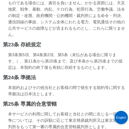
ものである場合には、責任を負いません。かかる原因には、天災
地変、戦争、暴動、内乱、テロ行為、犯罪行為、労働争議、法令
の制定・改廃、政府機関・公的機関・裁判所による命令・判決、
通信回線の事故、システム全体にわたる電力、電気通信その他の
公共サービスの故障などが含まれるものとし、これらに限りませ
ん。
第23条 存続規定
第3条第5項、第4条第2項、第5条（未払がある場合に限りま
す。）、第11条から第20条まで、及び本条から第25条までの規
定は、本契約の終了後も有効に存続するものとします。
第24条 準拠法
本規約およびその他当社とお客様の間で発生する契約等に関する
準拠法は日本法とします。
第25条 専属的合意管轄
本サービスの利用に関してお客様と当社との間に生じる一切の紛
English
争については、その訴額に応じて東京簡易裁判所又は東京地方裁
判所をもって第一審の専属的合意管轄裁判所とします。