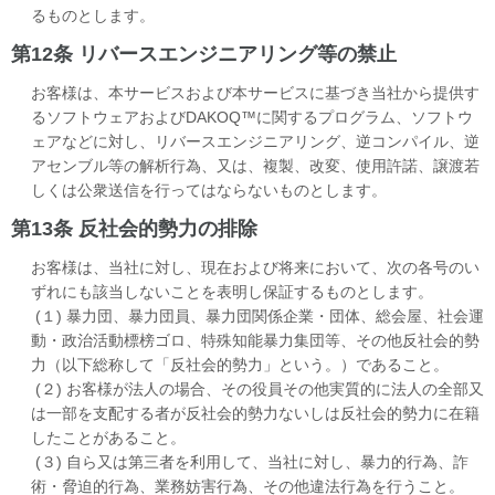
るものとします。
第12条 リバースエンジニアリング等の禁止
お客様は、本サービスおよび本サービスに基づき当社から提供す
るソフトウェアおよびDAKOQ™に関するプログラム、ソフトウ
ェアなどに対し、リバースエンジニアリング、逆コンパイル、逆
アセンブル等の解析行為、又は、複製、改変、使用許諾、譲渡若
しくは公衆送信を行ってはならないものとします。
第13条 反社会的勢力の排除
お客様は、当社に対し、現在および将来において、次の各号のい
ずれにも該当しないことを表明し保証するものとします。
(１) 暴力団、暴力団員、暴力団関係企業・団体、総会屋、社会運
動・政治活動標榜ゴロ、特殊知能暴力集団等、その他反社会的勢
力（以下総称して「反社会的勢力」という。）であること。
(２) お客様が法人の場合、その役員その他実質的に法人の全部又
は一部を支配する者が反社会的勢力ないしは反社会的勢力に在籍
したことがあること。
(３) 自ら又は第三者を利用して、当社に対し、暴力的行為、詐
術・脅迫的行為、業務妨害行為、その他違法行為を行うこと。