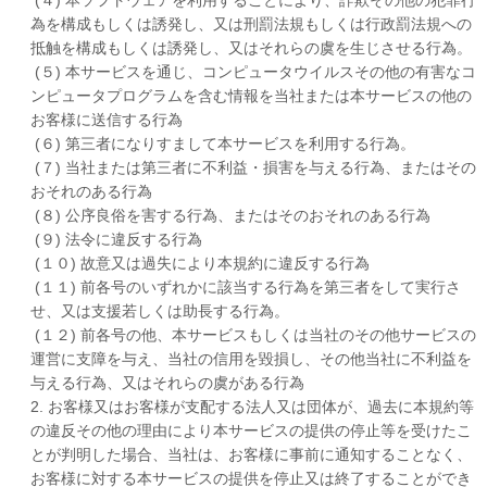
為を構成もしくは誘発し、又は刑罰法規もしくは行政罰法規への
抵触を構成もしくは誘発し、又はそれらの虞を生じさせる行為。
(５) 本サービスを通じ、コンピュータウイルスその他の有害なコ
ンピュータプログラムを含む情報を当社または本サービスの他の
お客様に送信する行為
(６) 第三者になりすまして本サービスを利用する行為。
(７) 当社または第三者に不利益・損害を与える行為、またはその
おそれのある行為
(８) 公序良俗を害する行為、またはそのおそれのある行為
(９) 法令に違反する行為
(１０) 故意又は過失により本規約に違反する行為
(１１) 前各号のいずれかに該当する行為を第三者をして実行さ
せ、又は支援若しくは助長する行為。
(１２) 前各号の他、本サービスもしくは当社のその他サービスの
運営に支障を与え、当社の信用を毀損し、その他当社に不利益を
与える行為、又はそれらの虞がある行為
2. お客様又はお客様が支配する法人又は団体が、過去に本規約等
の違反その他の理由により本サービスの提供の停止等を受けたこ
とが判明した場合、当社は、お客様に事前に通知することなく、
お客様に対する本サービスの提供を停止又は終了することができ