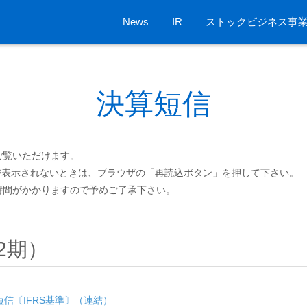
News
IR
ストックビジネス事
決算短信
ご覧いただけます。
が表示されないときは、ブラウザの「再読込ボタン」を押して下さい。
時間がかかりますので予めご了承下さい。
42期）
短信〔IFRS基準〕（連結）