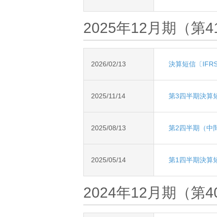
2025年12月期（第
2026/02/13
決算短信〔IFR
2025/11/14
第3四半期決算
2025/08/13
第2四半期（中
2025/05/14
第1四半期決算
2024年12月期（第