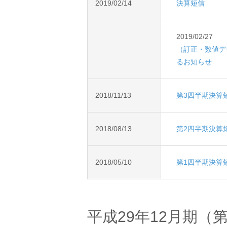
2019/02/14
決算短信
2019/02/27
（訂正・数値デ
るお知らせ
2018/11/13
第3四半期決算
2018/08/13
第2四半期決算
2018/05/10
第1四半期決算
平成29年12月期（第