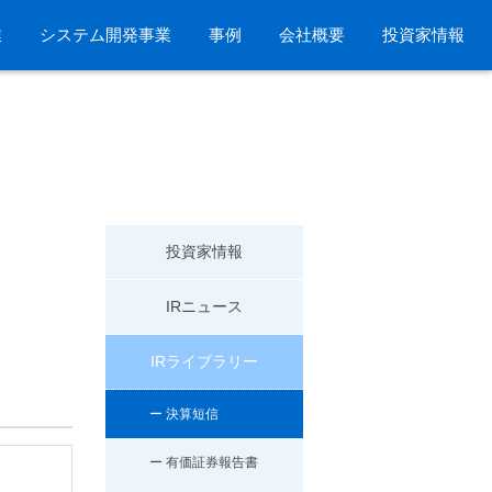
業
システム開発事業
事例
会社概要
投資家情報
投資家情報
IRニュース
IRライブラリー
ー 決算短信
ー 有価証券報告書