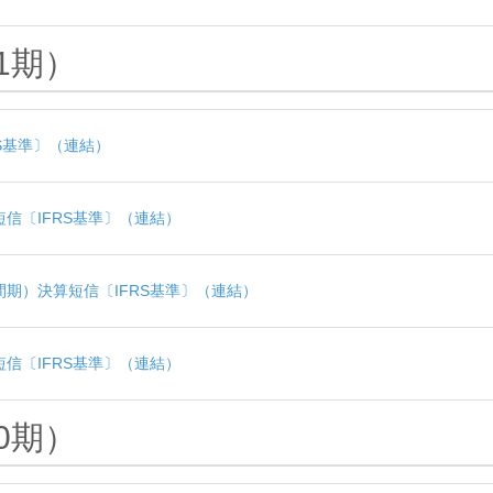
41期）
S基準〕（連結）
短信〔IFRS基準〕（連結）
間期）決算短信〔IFRS基準〕（連結）
短信〔IFRS基準〕（連結）
40期）