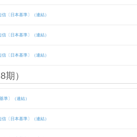
短信〔日本基準〕（連結）
短信〔日本基準〕（連結）
短信〔日本基準〕（連結）
38期）
基準〕（連結）
短信〔日本基準〕（連結）