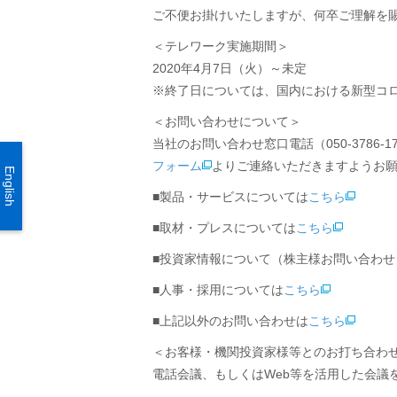
ご不便お掛けいたしますが、何卒ご理解を
＜テレワーク実施期間＞
2020年4月7日（火）～未定
※終了日については、国内における新型コ
＜お問い合わせについて＞
当社のお問い合わせ窓口電話（050-378
フォーム
よりご連絡いただきますようお
English
■製品・サービスについては
こちら
■取材・プレスについては
こちら
■投資家情報について（株主様お問い合わせ
■人事・採用については
こちら
■上記以外のお問い合わせは
こちら
＜お客様・機関投資家様等とのお打ち合わ
電話会議、もしくはWeb等を活用した会議