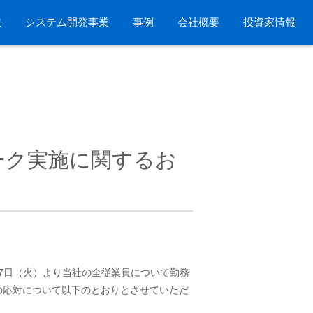
業
システム開発事業
事例
会社概要
投資家情報
ーク実施に関するお
月7日（火）より当社の全従業員について勤務
の応対について以下のとおりとさせていただ