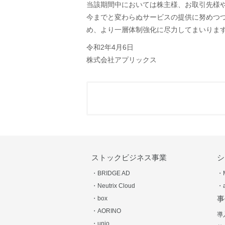
当該期間中においては株主様、お取引先様
今までと変わらぬサービスの提供に努めつ
め、より一層体制強化に尽力してまいりま
令和2年4月6日
株式会社アプリックス
ストックビジネス事業
シ
・BRIDGE AD
・
・Neutrix Cloud
・
事
・box
・AORINO
導
・unio