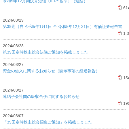
令和5年12月期決算短信〔IFRS基準〕（連結）
61
2024/03/29
第39期（自 令和5年1月1日 至 令和5年12月31日）有価証券報告書
1,
2024/03/28
第39回定時株主総会決議ご通知を掲載しました
2024/03/27
資金の借入に関するお知らせ（開示事項の経過報告）
15
2024/03/27
連結子会社間の吸収合併に関するお知らせ
19
2024/03/07
「39回定時株主総会招集ご通知」を掲載しました