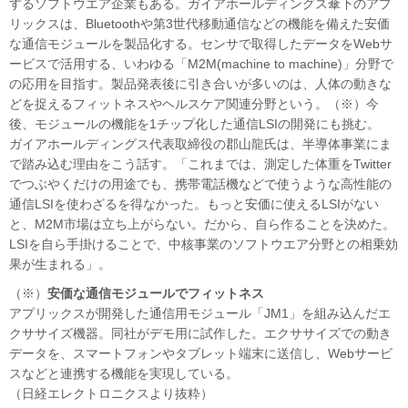
するソフトウエア企業もある。ガイアホールディングス傘下のアプ
リックスは、Bluetoothや第3世代移動通信などの機能を備えた安価
な通信モジュールを製品化する。センサで取得したデータをWebサ
ービスで活用する、いわゆる「M2M(machine to machine)」分野で
の応用を目指す。製品発表後に引き合いが多いのは、人体の動きな
どを捉えるフィットネスやヘルスケア関連分野という。（※）今
後、モジュールの機能を1チップ化した通信LSIの開発にも挑む。
ガイアホールディングス代表取締役の郡山龍氏は、半導体事業にま
で踏み込む理由をこう話す。「これまでは、測定した体重をTwitter
でつぶやくだけの用途でも、携帯電話機などで使うような高性能の
通信LSIを使わざるを得なかった。もっと安価に使えるLSIがない
と、M2M市場は立ち上がらない。だから、自ら作ることを決めた。
LSIを自ら手掛けることで、中核事業のソフトウエア分野との相乗効
果が生まれる」。
（※）
安価な通信モジュールでフィットネス
アプリックスが開発した通信用モジュール「JM1」を組み込んだエ
クササイズ機器。同社がデモ用に試作した。エクササイズでの動き
データを、スマートフォンやタブレット端末に送信し、Webサービ
スなどと連携する機能を実現している。
（日経エレクトロニクスより抜粋）