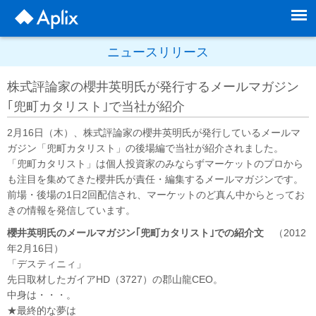
ニュースリリース
株式評論家の櫻井英明氏が発行するメールマガジン
｢兜町カタリスト｣で当社が紹介
2月16日（木）、株式評論家の櫻井英明氏が発行しているメールマ
ガジン「兜町カタリスト」の後場編で当社が紹介されました。
「兜町カタリスト」は個人投資家のみならずマーケットのプロから
も注目を集めてきた櫻井氏が責任・編集するメールマガジンです。
前場・後場の1日2回配信され、マーケットのど真ん中からとってお
きの情報を発信しています。
櫻井英明氏のメールマガジン｢兜町カタリスト｣での紹介文
（2012
年2月16日）
「デスティニィ」
先日取材したガイアHD（3727）の郡山龍CEO。
中身は・・・。
★最終的な夢は