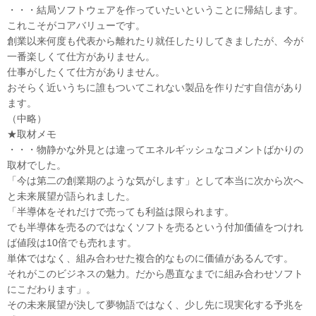
・・・結局ソフトウェアを作っていたいということに帰結します。
これこそがコアバリューです。
創業以来何度も代表から離れたり就任したりしてきましたが、今が
一番楽しくて仕方がありません。
仕事がしたくて仕方がありません。
おそらく近いうちに誰もついてこれない製品を作りだす自信があり
ます。
（中略）
★取材メモ
・・・物静かな外見とは違ってエネルギッシュなコメントばかりの
取材でした。
「今は第二の創業期のような気がします」として本当に次から次へ
と未来展望が語られました。
「半導体をそれだけで売っても利益は限られます。
でも半導体を売るのではなくソフトを売るという付加価値をつけれ
ば値段は10倍でも売れます。
単体ではなく、組み合わせた複合的なものに価値があるんです。
それがこのビジネスの魅力。だから愚直なまでに組み合わせソフト
にこだわります」。
その未来展望が決して夢物語ではなく、少し先に現実化する予兆を