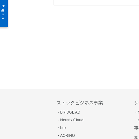
English
ストックビジネス事業
シ
・BRIDGE AD
・
・Neutrix Cloud
・
事
・box
・AORINO
導