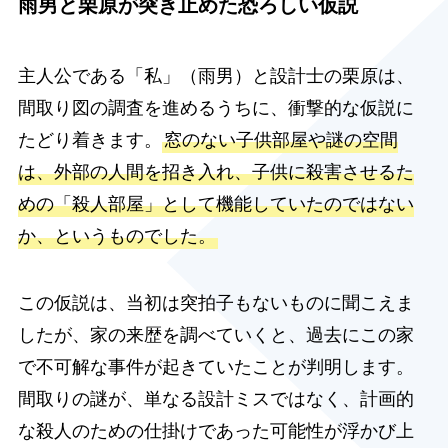
雨男と栗原が突き止めた恐ろしい仮説
主人公である「私」（雨男）と設計士の栗原は、
間取り図の調査を進めるうちに、衝撃的な仮説に
たどり着きます。
窓のない子供部屋や謎の空間
は、外部の人間を招き入れ、子供に殺害させるた
めの「殺人部屋」として機能していたのではない
か、というものでした。
この仮説は、当初は突拍子もないものに聞こえま
したが、家の来歴を調べていくと、過去にこの家
で不可解な事件が起きていたことが判明します。
間取りの謎が、単なる設計ミスではなく、計画的
な殺人のための仕掛けであった可能性が浮かび上