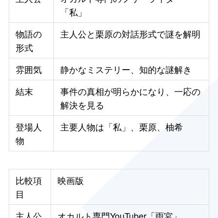
「私」
物語の
主人公と栗原の対話形式で謎を解明
形式
雰囲気
静かなミステリー、知的な謎解き
結末
事件の真相が明らかになり、一応の
解決を見る
登場人
主要人物は「私」、栗原、柚希
物
比較項
映画版
目
主人公
オカルト専門YouTuber「雨宮」